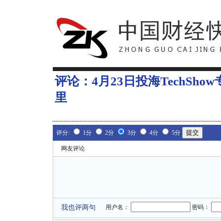
评论：
4月23日投海TechS
里
评分:
1分
2分
3分
4分
5分
网友评论
我也评两句
用户名：
密码：